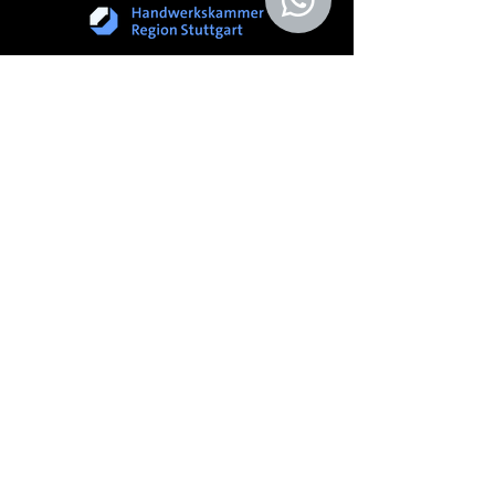
Hauptsitz
Hauptstraße 118
73061 Ebersbach/Fils
Tel.:
+49 (7123) 95 86 320
post@avel-elektrotechnik.de
Anfragen
Bei Anfragen, Fragen oder Empfehlungen
rufen Sie bitte an:
+49 (7123) 95 86 320
Kontaktieren